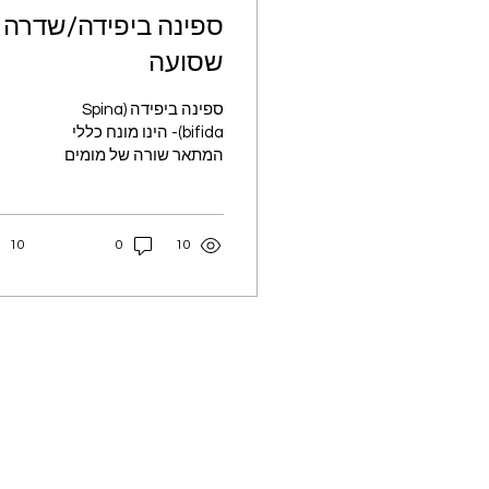
ספינה ביפידה/שדרה
שסועה
ספינה ביפידה (Spina
bifida)- הינו מונח כללי
המתאר שורה של מומים
הנובעים מחוסר איחוי של
"הצינור העצבי", קרי חוט
ועמוד השדרה. התעלה
10
0
10
העצבית הכוללת את המוח,
חוט השדרה ותעלת השדרה
(חוליות עמוד השדרה) נוצרת
תחילה בחיים העובריים
כפלטה שטוחה ועם גדילת
העובר היא מתקפלת ויוצרת
מבנה דמוי צינור. הצינור
נסגר בהדרגה במהלך של
מספר ימים כ"רוכסן" .
לעיתים, מסיבות כאלה
ואחרות הצינור העצבי לא