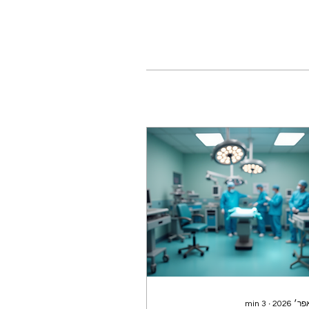
min
3
∙