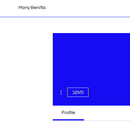
Mony Benifla
More actions
מעקב
Profile