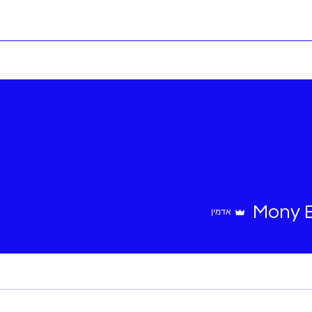
Mony B
אדמין